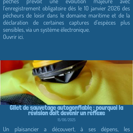
pêches prévoit une évolution majeure avec
l’enregistrement obligatoire dès le 10 janvier 2026 des
pêcheurs de loisir dans le domaine maritime et de la
déclaration de certaines captures d’espèces plus
sensibles, via un système électronique.
Ouvrir ici.
Gilet de sauvetage autogonflable : pourquoi la
révision doit devenir un réflexe
15/06/2025
Un plaisancier a découvert, à ses dépens, les