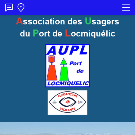
A
U
ssociation des
sagers
P
L
du
ort
de
ocmiquélic