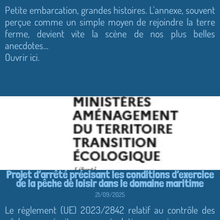
Petite embarcation, grandes histoires. L'annexe, souvent
perçue comme un simple moyen de rejoindre la terre
ferme, devient vite la scène de nos plus belles
anecdotes…
Ouvrir ici.
Projet d’arrêté précisant les conditions d’exercice
de la pêche de loisir dans le domaine maritime
21/09/2025
Le règlement (UE) 2023/2842 relatif au contrôle des