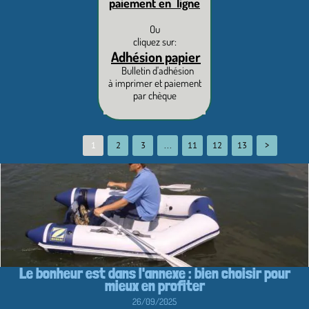
paiement en ligne
Ou
cliquez sur:
Adhésion papier
Bulletin d'adhésion
à imprimer et paiement
par chèque
1
2
3
...
11
12
13
>
Le bonheur est dans l'annexe : bien choisir pour
mieux en profiter
26/09/2025