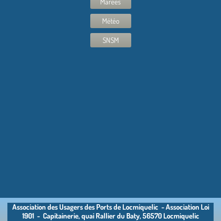
Marées
Météo
SNSM
Association des Usagers des Ports de Locmiquelic - Association Loi
1901 - Capitainerie, quai Rallier du Baty, 56570 Locmiquelic