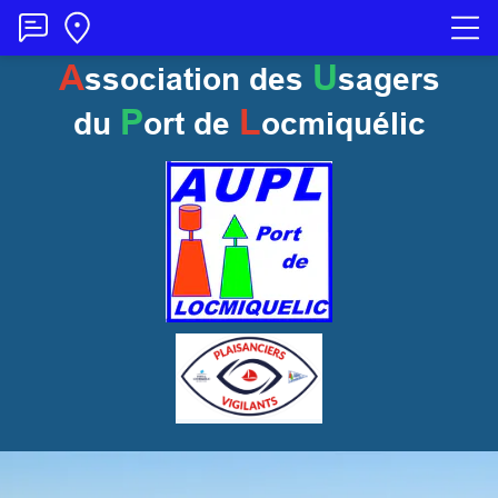
A
U
ssociation des
sagers
P
L
du
ort
de
ocmiquélic