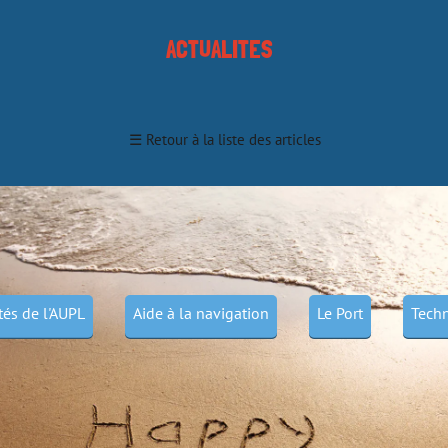
ACTUALITES
☰
Retour à la liste des articles
ités de l'AUPL
Aide à la navigation
Le Port
Techn