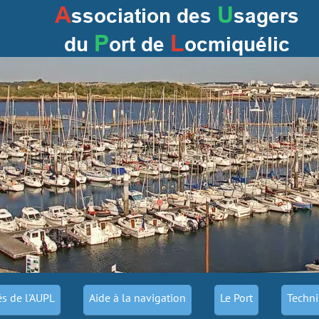
A
U
ssociation des
sagers
P
L
du
ort
de
ocmiquélic
és de l'AUPL
Aide à la navigation
Le Port
Techni