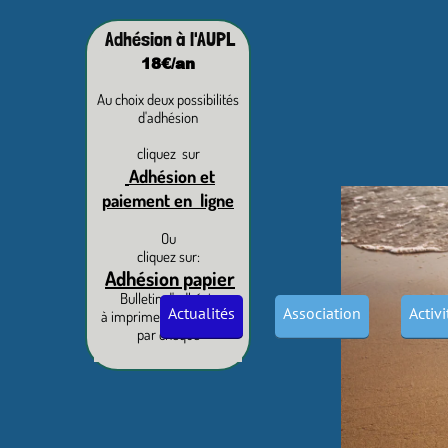
Adhésion à l'AUPL
18€/an
Au choix deux possibilités
d'adhésion
cliquez sur
Adhésion et
paiement en ligne
Ou
cliquez sur:
Adhésion papier
Bulletin d'adhésion
Actualités
Association
Activ
à imprimer et paiement
par chèque