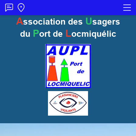
A
U
ssociation des
sagers
P
L
du
ort
de
ocmiquélic