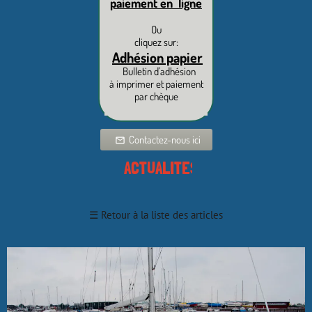
paiement en ligne
Ou
cliquez sur:
Adhésion papier
Bulletin d'adhésion
à imprimer et paiement
par chèque
Contactez-nous ici
mail_outline
ACTUALITES
☰
Retour à la liste des articles