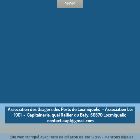
SNSM
Association des Usagers des Ports de Locmiquelic - Association Loi
1901 - Capitainerie, quai Rallier du Baty, 56570 Locmiquelic
contact.aupl@gmail.com
Site web fabriqué avec l'outil de création de
site SiteW
-
Mentions légales