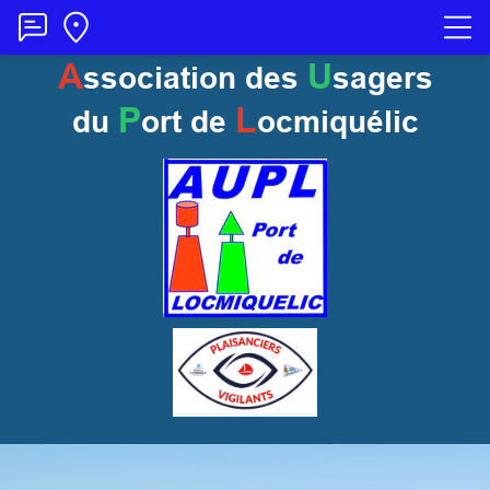
A
U
ssociation des
sagers
P
L
du
ort
de
ocmiquélic