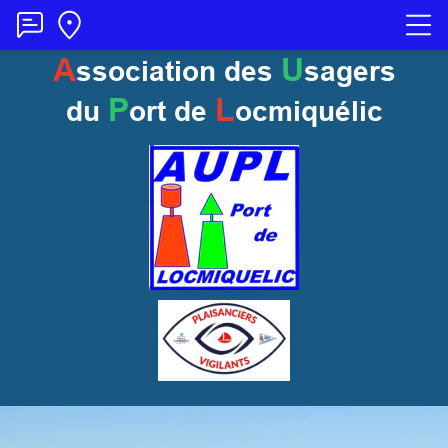
A
U
ssociation des
sagers
P
L
du
ort
de
ocmiquélic