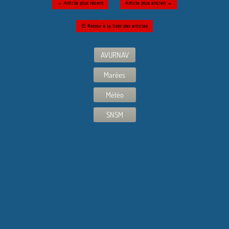
←
Article plus récent
Article plus ancien
→
☰
Retour à la liste des articles
AVURNAV
Marées
Météo
SNSM