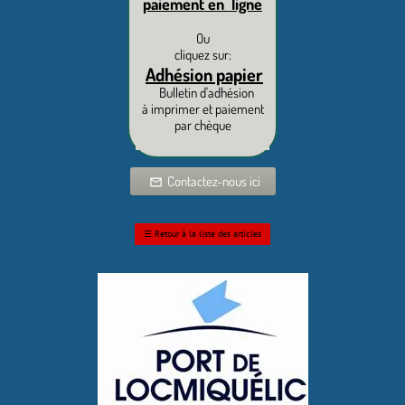
paiement en ligne
Ou
cliquez sur:
Adhésion papier
Bulletin d'adhésion
à imprimer et paiement
par chèque
Contactez-nous ici
mail_outline
☰
Retour à la liste des articles