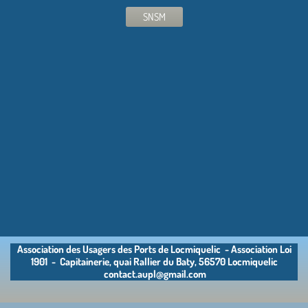
SNSM
Association des Usagers des Ports de Locmiquelic - Association Loi
1901 - Capitainerie, quai Rallier du Baty, 56570 Locmiquelic
contact.aupl@gmail.com