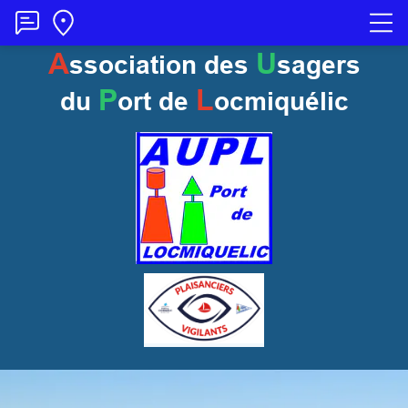
A
U
ssociation des
sagers
P
L
du
ort
de
ocmiquélic