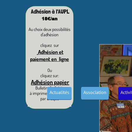
Adhésion à l'AUPL
18€/an
Au choix deux possibilités
d'adhésion
cliquez sur
Adhésion et
paiement en ligne
Ou
cliquez sur:
Adhésion papier
Bulletin d'adhésion
Actualités
Association
Activ
à imprimer et paiement
par chèque