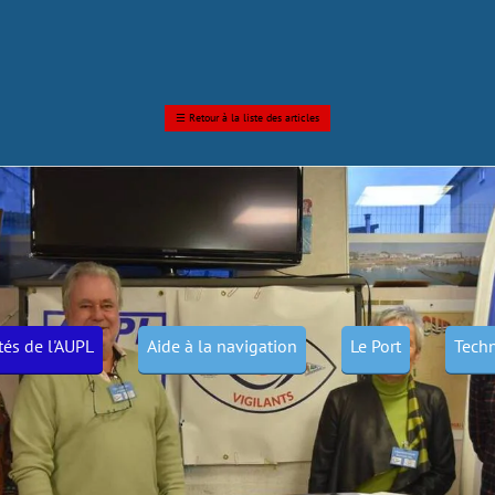
☰
Retour à la liste des articles
ités de l'AUPL
Aide à la navigation
Le Port
Techn