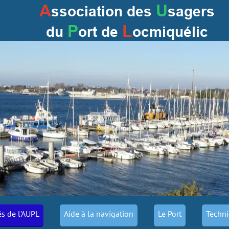
A
U
ssociation des
sagers
P
L
du
ort
de
ocmiquélic
és de l'AUPL
Aide à la navigation
Le Port
Techni