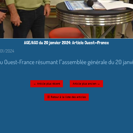
AGE/AGO du 20 janvier 2024: Article Ouest-France
6/01/2024
le du Ouest-France résumant l''assemblée générale du 20 janv
←
Article plus récent
Article plus ancien
→
☰
Retour à la liste des articles