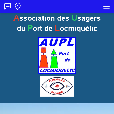
A
U
ssociation des
sagers
P
L
du
ort
de
ocmiquélic