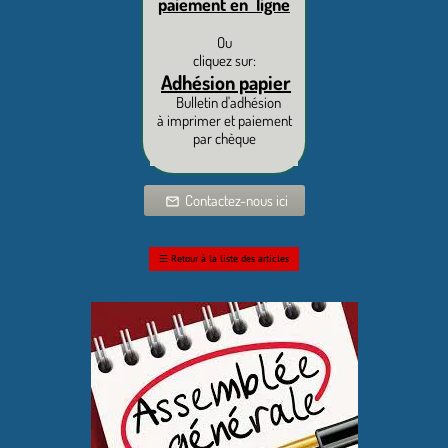
paiement en ligne
Ou
cliquez sur:
Adhésion papier
Bulletin d'adhésion
à imprimer et paiement
par chèque
Contactez-nous ici
mail_outline
☰
Retour à la liste des articles