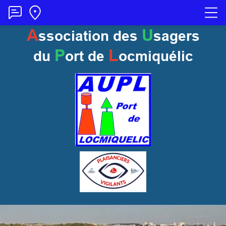
A
U
ssociation des
sagers
P
L
du
ort
de
ocmiquélic