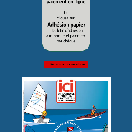
paiement en ligne
Ou
cliquez sur:
Adhésion papier
Bulletin d'adhésion
à imprimer et paiement
par chèque
☰
Retour à la liste des articles