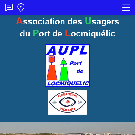
A
U
ssociation des
sagers
P
L
du
ort
de
ocmiquélic