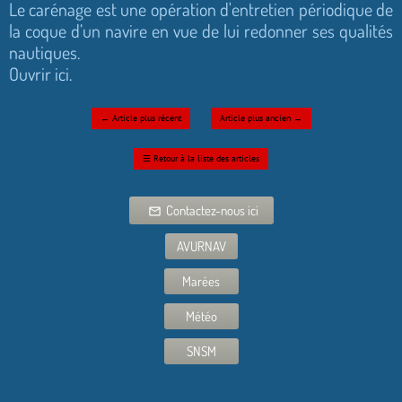
Le carénage est une opération d'entretien périodique de
la coque d’un navire en vue de lui redonner ses qualités
nautiques.
Ouvrir ici.
←
Article plus récent
Article plus ancien
→
☰
Retour à la liste des articles
Contactez-nous ici
mail_outline
AVURNAV
Marées
Météo
SNSM