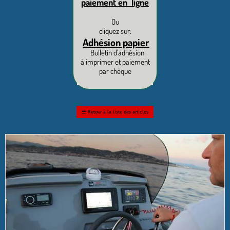
paiement en ligne
Ou
cliquez sur:
Adhésion papier
Bulletin d'adhésion
à imprimer et paiement
par chèque
☰
Retour à la liste des articles