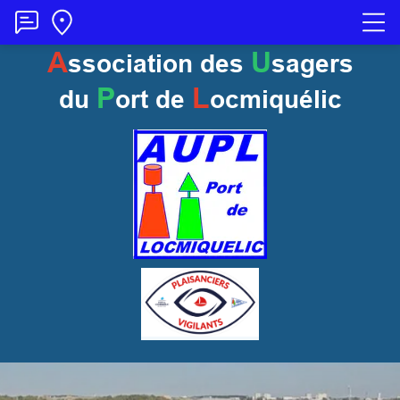
A
U
ssociation des
sagers
P
L
du
ort
de
ocmiquélic