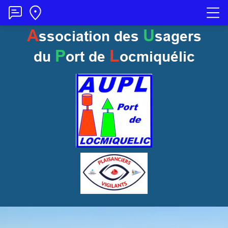
A
U
ssociation des
sagers
P
L
du
ort
de
ocmiquélic