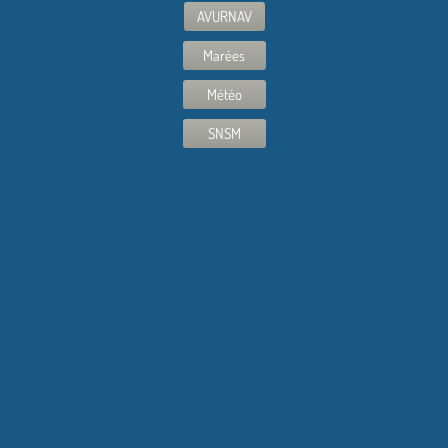
AVURNAV
Marées
Météo
SNSM