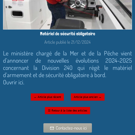
Matériel de sécurité obligatoire
Article publié le 21/12/2024
Le ministère chargé de la Mer et de la Pêche vient
d’annoncer de nouvelles évolutions 2024-2025
concernant la Division 240 qui régit le matériel
d’armement et de sécurité obligatoire à bord.
Ouvrir ici.
←
Article plus récent
Article plus ancien
→
☰
Retour à la liste des articles
Contactez-nous ici
mail_outline