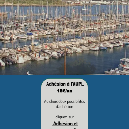
Adhésion à l'AUPL
18€/an
Au choix deux possibilités
d'adhésion
cliquez sur
Adhésion et