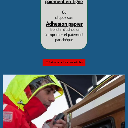
paiement en ligne
Ou
cliquez sur:
Adhésion papier
Bulletin d'adhésion
à imprimer et paiement
par chèque
☰
Retour à la liste des articles