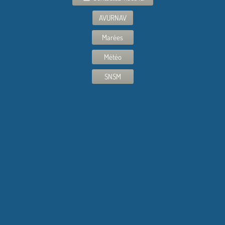
AVURNAV
Marées
Météo
SNSM