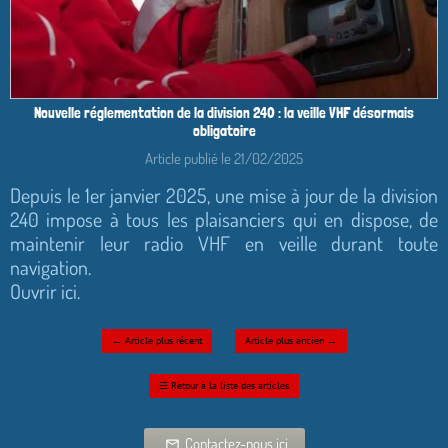
Nouvelle réglementation de la division 240 : la veille VHF désormais
obligatoire
Article publié le 21/02/2025
Depuis le 1er janvier 2025, une mise à jour de la division
240 impose à tous les plaisanciers qui en dispose, de
maintenir leur radio VHF en veille durant toute
navigation.
Ouvrir ici.
←
Article plus récent
Article plus ancien
→
☰
Retour à la liste des articles
Contactez-nous ici
mail_outline