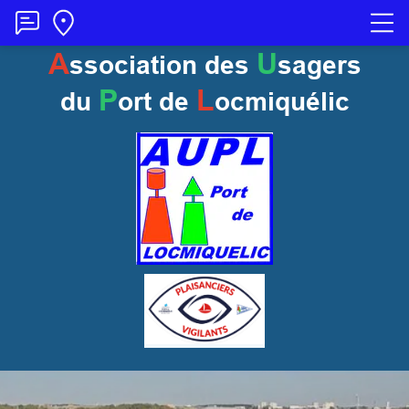
A
U
ssociation des
sagers
P
L
du
ort
de
ocmiquélic