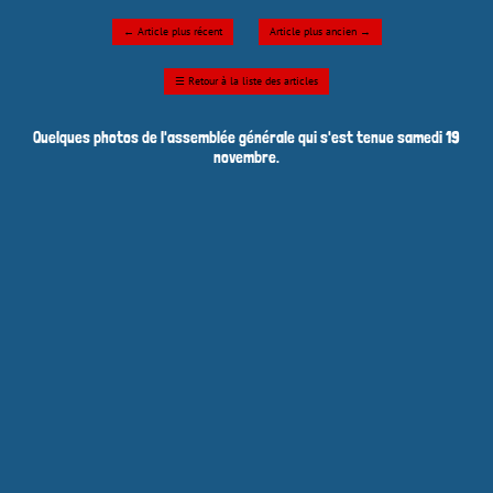
←
Article plus récent
Article plus ancien
→
☰
Retour à la liste des articles
Quelques photos de l'assemblée générale qui s'est tenue samedi 19
novembre.