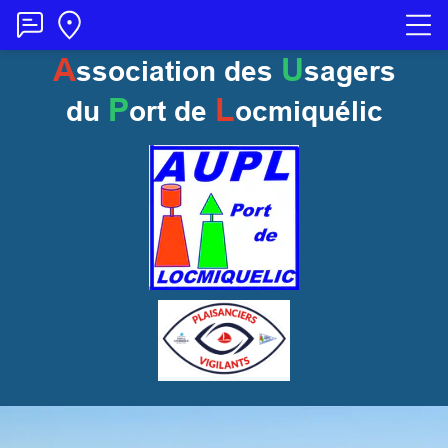
A
U
ssociation des
sagers
P
L
du
ort
de
ocmiquélic