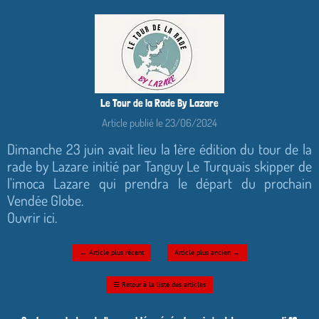
Le Tour de la Rade By Lazare
Article publié le 23/06/2024
Dimanche 23 juin avait lieu la 1ère édition du tour de la
rade by Lazare initié par Tanguy Le Turquais skipper de
l'imoca Lazare qui prendra le départ du prochain
Vendée Globe.
Ouvrir ici.
←
Article plus récent
Article plus ancien
→
☰
Retour à la liste des articles