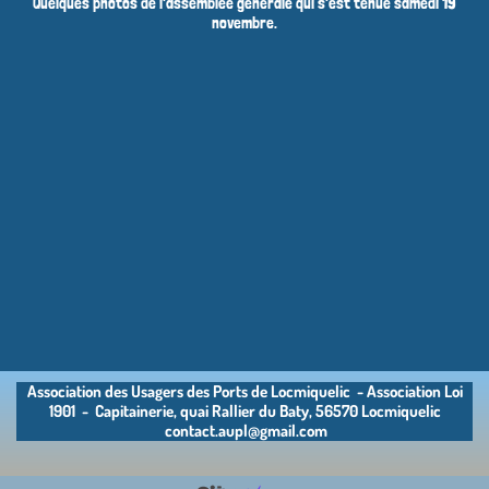
Quelques photos de l'assemblée générale qui s'est tenue samedi 19
novembre.
Association des Usagers des Ports de Locmiquelic - Association Loi
1901 - Capitainerie, quai Rallier du Baty, 56570 Locmiquelic
contact.aupl@gmail.com