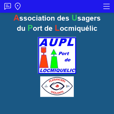
A
U
ssociation des
sagers
P
L
du
ort
de
ocmiquélic