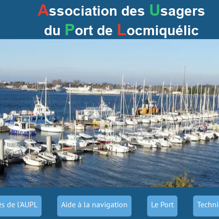
A
U
ssociation des
sagers
P
L
du
ort
de
ocmiquélic
és de l'AUPL
Aide à la navigation
Le Port
Techni