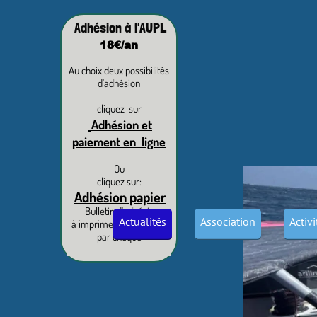
Adhésion à l'AUPL
18€/an
Au choix deux possibilités
d'adhésion
cliquez sur
Adhésion et
paiement en ligne
Ou
cliquez sur:
Adhésion papier
Bulletin d'adhésion
Actualités
Association
Activ
à imprimer et paiement
par chèque