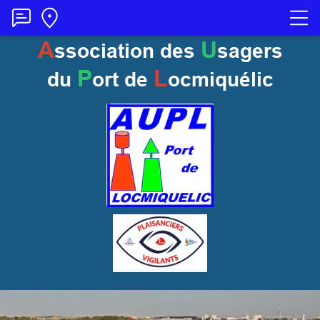
A
U
ssociation des
sagers
P
L
du
ort
de
ocmiquélic