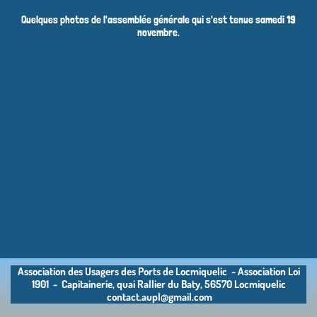
Quelques photos de l'assemblée générale qui s'est tenue samedi 19
novembre.
Association des Usagers des Ports de Locmiquelic - Association Loi
1901 - Capitainerie, quai Rallier du Baty, 56570 Locmiquelic
contact.aupl@gmail.com