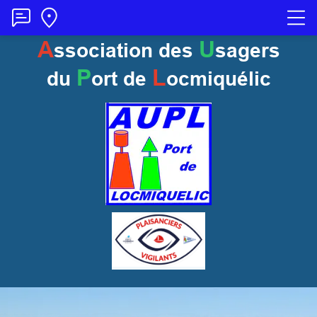
A
U
ssociation des
sagers
P
L
du
ort
de
ocmiquélic