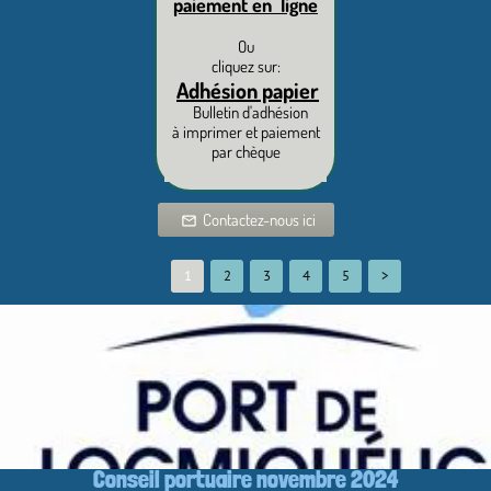
paiement en ligne
Ou
cliquez sur:
Adhésion papier
Bulletin d'adhésion
à imprimer et paiement
par chèque
Contactez-nous ici
mail_outline
1
2
3
4
5
>
Conseil portuaire novembre 2024