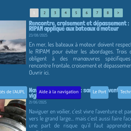
1
2
3
4
5
6
7
8
>
Rencontre, croisement et dépassement :
RIPAM appliqué aux bateaux à moteur
23/08/2025
En mer, les bateaux à moteur doivent respec
le RIPAM pour éviter les abordages. Trois 
obligent à des manœuvres spécifique
rencontre frontale, croisement et dépasseme
Ouvrir ici.
Naviguer en sécurité : santé, prévention e
ités de l'AUPL
Aide à la navigation
Le Port
Techn
vigilance en voilier
21/06/2025
Naviguer en voilier, c'est vivre l'aventure et par
vers le grand large… mais c'est aussi faire fac
une part de risque qu'il faut apprendr