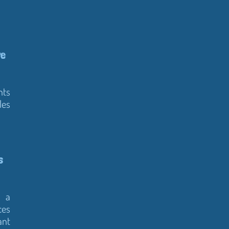
re
nts
les
s
n a
ces
ant