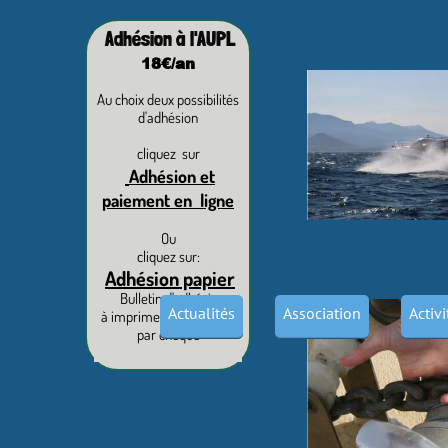
Adhésion à l'AUPL
18€/an
Au choix deux possibilités
d'adhésion
cliquez sur
Adhésion et
paiement en ligne
Ou
cliquez sur:
Adhésion papier
Bulletin d'adhésion
Actualités
Association
Activ
à imprimer et paiement
par chèque