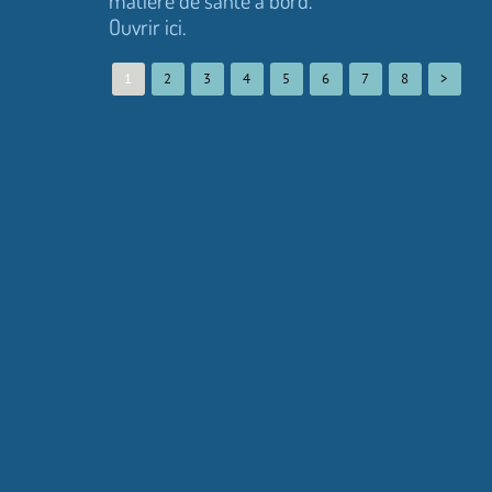
matière de santé à bord.
Ouvrir ici.
1
2
3
4
5
6
7
8
>