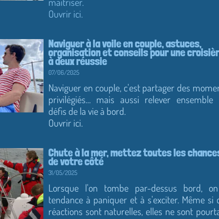
maîtriser.
Ouvrir ici.
Naviguer à la voile en couple, astuces,
organisation et conseils pour une croisiè
à deux réussie
07/06/2025
Naviguer en couple, c'est partager des mome
privilégiés… mais aussi relever ensemble 
défis de la vie à bord.
Ouvrir ici.
Chute à la mer, mettez toutes les chance
de votre côté
31/05/2025
Lorsque l'on tombe par-dessus bord, o
tendance à paniquer et à s'exciter. Même si 
réactions sont naturelles, elles ne sont pourt