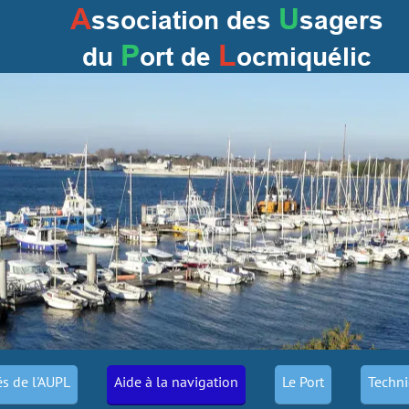
A
U
ssociation des
sagers
P
L
du
ort
de
ocmiquélic
és de l'AUPL
Aide à la navigation
Le Port
Techni