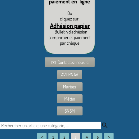
paiement en ligne
Ou
cliquez sur:
Adhésion papier
Bulletin d'adhésion
à imprimer et paiement
par chèque
Contactez-nous ici
mail_outline
AVURNAV
Marées
Météo
SNSM
search
<
1
2
3
4
5
>