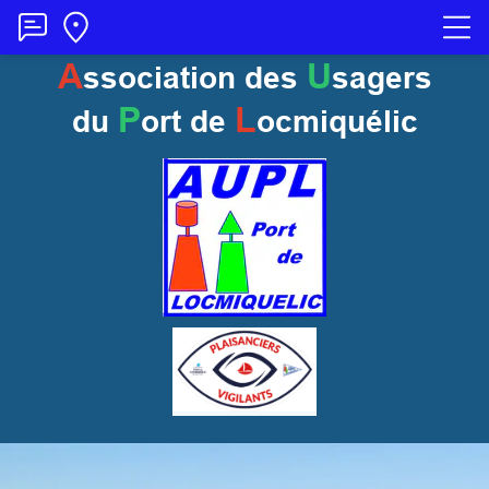
A
U
ssociation des
sagers
P
L
du
ort
de
ocmiquélic